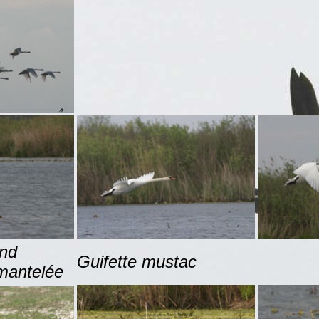
nd
Guifette mustac
 mantelée