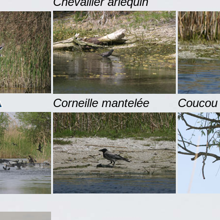
Chevallier arlequin
C
orneille mantelée
C
oucou 