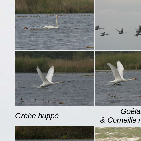
Goéla
Grèbe huppé
& Corneille