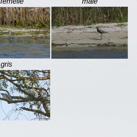
femelle
mâle
gris