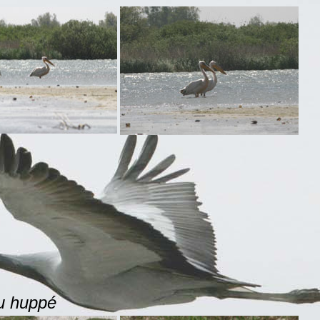
u huppé