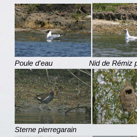
Poule d'eau
Nid de Rémiz pen
Sterne pierregarain