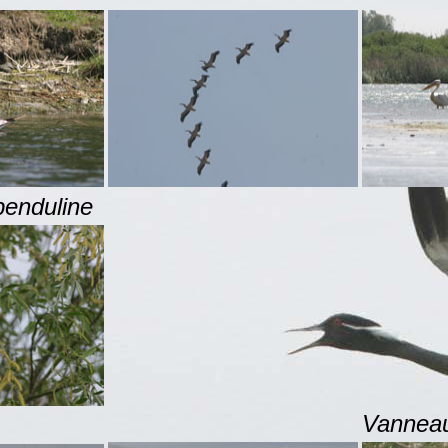
duline
Vannea