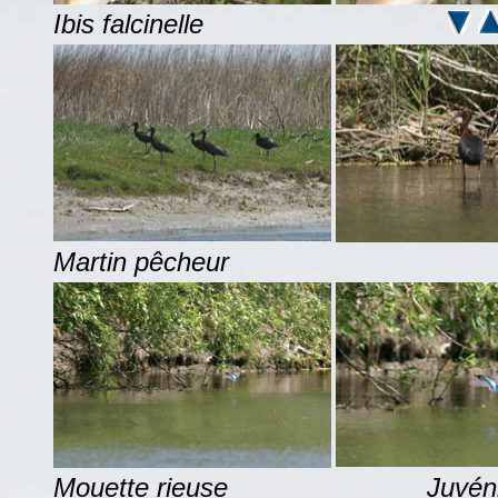
Ibis falcinelle
Martin pêcheur
Mouette rieuse
Juvén