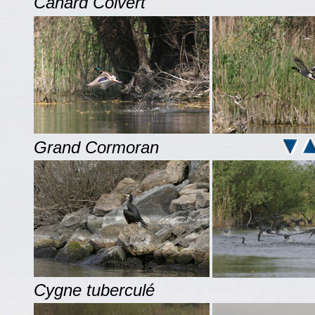
Canard Colvert
Grand C
ormoran
Cy
gne tuberculé